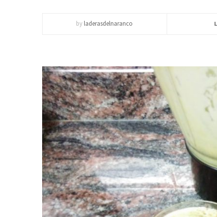
by
laderasdelnaranco