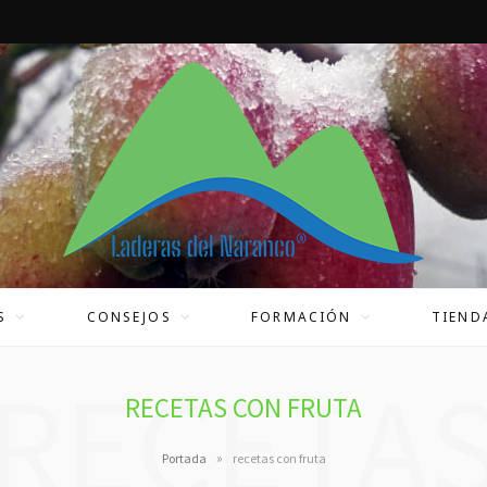
S
CONSEJOS
FORMACIÓN
TIEND
RECETA
RECETAS CON FRUTA
»
Portada
recetas con fruta