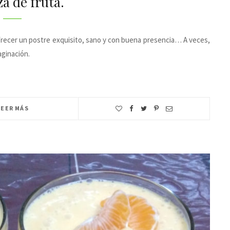
za de fruta.
frecer un postre exquisito, sano y con buena presencia… A veces,
aginación.
LEER MÁS