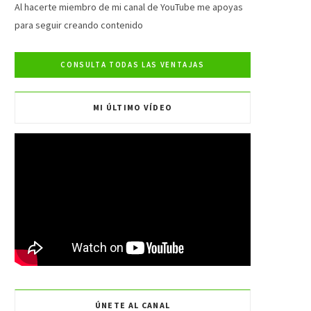
e
t
t
T
Al hacerte miembro de mi canal de YouTube me apoyas
para seguir creando contenido
b
t
a
u
o
e
g
b
o
r
r
e
MI ÚLTIMO VÍDEO
k
a
m
ÚNETE AL CANAL