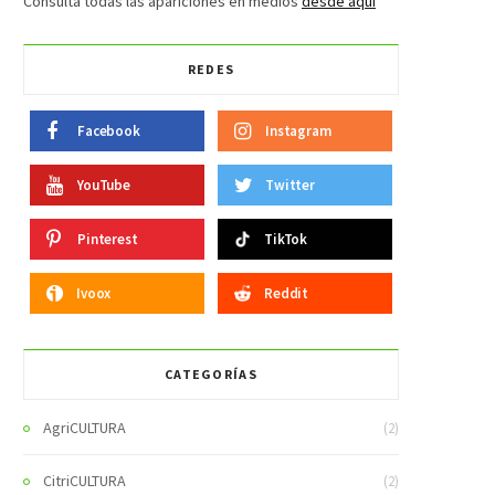
Consulta todas las apariciones en medios
desde aquí
REDES
Facebook
Instagram
YouTube
Twitter
Pinterest
TikTok
Ivoox
Reddit
CATEGORÍAS
AgriCULTURA
(2)
CitriCULTURA
(2)