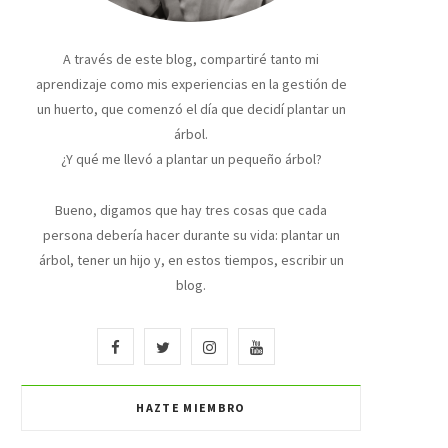
A través de este blog, compartiré tanto mi
aprendizaje como mis experiencias en la gestión de
un huerto, que comenzó el día que decidí plantar un
árbol.
¿Y qué me llevó a plantar un pequeño árbol?
Bueno, digamos que hay tres cosas que cada
persona debería hacer durante su vida: plantar un
árbol, tener un hijo y, en estos tiempos, escribir un
blog.
F
T
I
Y
a
w
n
o
HAZTE MIEMBRO
c
i
s
u