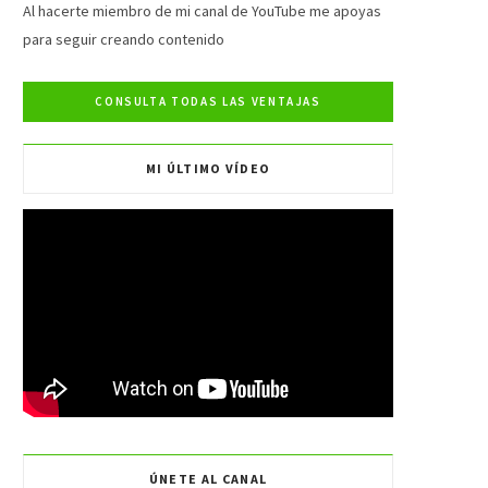
e
t
t
T
Al hacerte miembro de mi canal de YouTube me apoyas
para seguir creando contenido
b
t
a
u
o
e
g
b
o
r
r
e
MI ÚLTIMO VÍDEO
k
a
m
ÚNETE AL CANAL