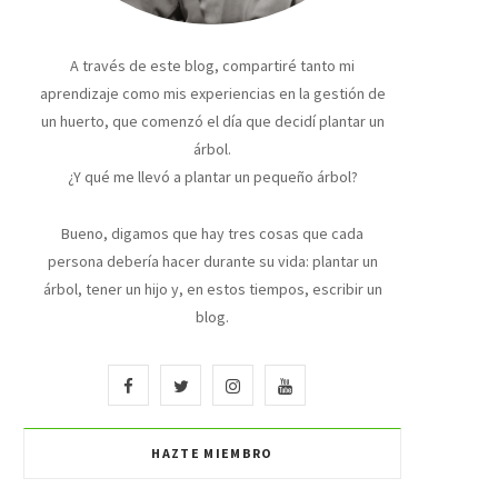
A través de este blog, compartiré tanto mi
aprendizaje como mis experiencias en la gestión de
un huerto, que comenzó el día que decidí plantar un
árbol.
¿Y qué me llevó a plantar un pequeño árbol?
Bueno, digamos que hay tres cosas que cada
persona debería hacer durante su vida: plantar un
árbol, tener un hijo y, en estos tiempos, escribir un
blog.
F
T
I
Y
a
w
n
o
HAZTE MIEMBRO
c
i
s
u