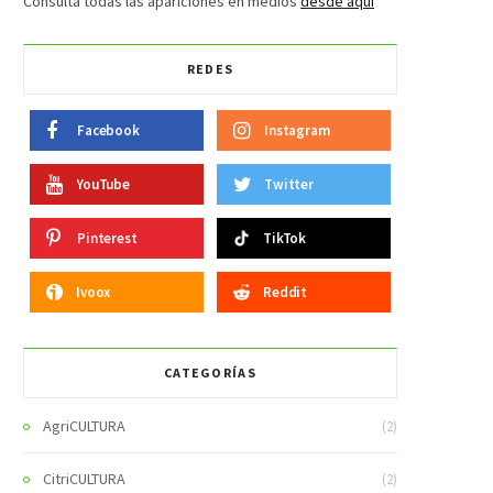
Consulta todas las apariciones en medios
desde aquí
REDES
Facebook
Instagram
YouTube
Twitter
Pinterest
TikTok
Ivoox
Reddit
CATEGORÍAS
AgriCULTURA
(2)
CitriCULTURA
(2)