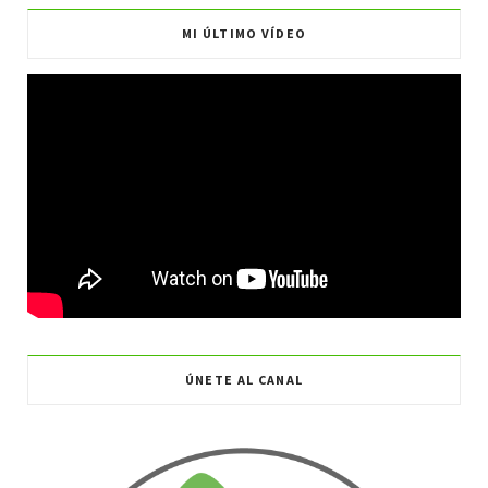
MI ÚLTIMO VÍDEO
k
a
m
ÚNETE AL CANAL