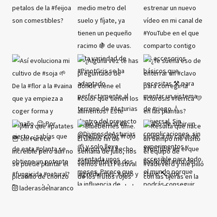
laderasdelnaranco