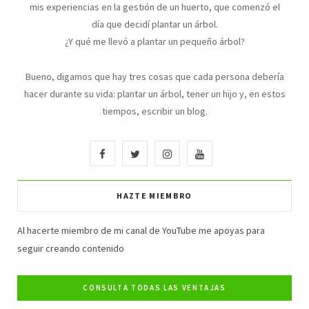
mis experiencias en la gestión de un huerto, que comenzó el
día que decidí plantar un árbol.
¿Y qué me llevó a plantar un pequeño árbol?
Bueno, digamos que hay tres cosas que cada persona debería
hacer durante su vida: plantar un árbol, tener un hijo y, en estos
tiempos, escribir un blog.
F
T
I
Y
a
w
n
o
HAZTE MIEMBRO
c
i
s
u
e
t
t
T
Al hacerte miembro de mi canal de YouTube me apoyas para
seguir creando contenido
b
t
a
u
o
e
g
b
o
r
r
e