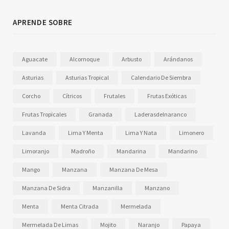
APRENDE SOBRE
Aguacate
Alcornoque
Arbusto
Arándanos
Asturias
Asturias Tropical
Calendario De Siembra
Corcho
Cítricos
Frutales
Frutas Exóticas
Frutas Tropicales
Granada
Laderasdelnaranco
Lavanda
Lima Y Menta
Lima Y Nata
Limonero
Limoranjo
Madroño
Mandarina
Mandarino
Mango
Manzana
Manzana De Mesa
Manzana De Sidra
Manzanilla
Manzano
Menta
Menta Citrada
Mermelada
Mermelada De Limas
Mojito
Naranjo
Papaya