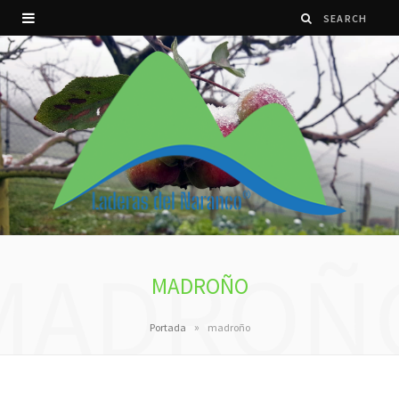
MADROÑ
MADROÑO
»
Portada
madroño