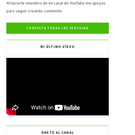
e
t
t
T
Al hacerte miembro de mi canal de YouTube me apoyas
para seguir creando contenido
b
t
a
u
o
e
g
b
o
r
r
e
MI ÚLTIMO VÍDEO
k
a
m
ÚNETE AL CANAL