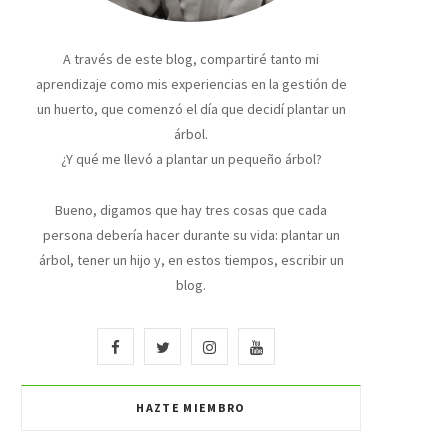
A través de este blog, compartiré tanto mi
aprendizaje como mis experiencias en la gestión de
un huerto, que comenzó el día que decidí plantar un
árbol.
¿Y qué me llevó a plantar un pequeño árbol?
Bueno, digamos que hay tres cosas que cada
persona debería hacer durante su vida: plantar un
árbol, tener un hijo y, en estos tiempos, escribir un
blog.
F
T
I
Y
a
w
n
o
HAZTE MIEMBRO
c
i
s
u