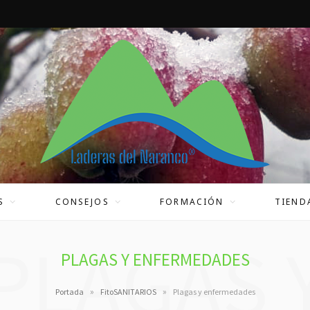
S
CONSEJOS
FORMACIÓN
TIEND
PLAGAS 
PLAGAS Y ENFERMEDADES
»
»
Portada
FitoSANITARIOS
Plagas y enfermedades