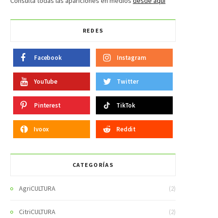
Consulta todas las apariciones en medios
desde aquí
REDES
Facebook
Instagram
YouTube
Twitter
Pinterest
TikTok
Ivoox
Reddit
CATEGORÍAS
AgriCULTURA
(2)
CitriCULTURA
(2)