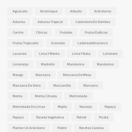
Aguacate
Alcornoque
Arbusto
Arándanos
Asturias
Asturias Tropical
Calendario De Siembra
Corcho
Cítricos
Frutales
Frutas Exóticas
Frutas Tropicales
Granada
Laderasdelnaranco
Lavanda
Lima Y Menta
Lima Y Nata
Limonero
Limoranjo
Madroño
Mandarina
Mandarino
Mango
Manzana
Manzana De Mesa
Manzana De Sidra
Manzanilla
Manzano
Menta
Menta Citrada
Mermelada
Mermelada De Limas
Mojito
Naranjo
Papaya
Papayo
Parada Vegetativa
Patriot
Picota
Plantar Un Arándano
Postre
Recetas Caseras