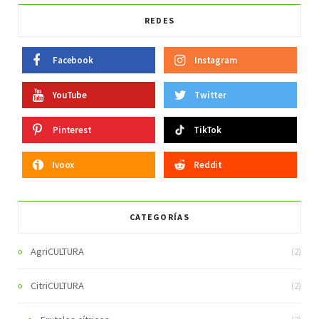
REDES
Facebook
Instagram
YouTube
Twitter
Pinterest
TikTok
Ivoox
Reddit
CATEGORÍAS
AgriCULTURA
(2)
CitriCULTURA
(2)