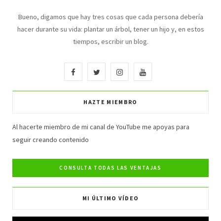
Bueno, digamos que hay tres cosas que cada persona debería
hacer durante su vida: plantar un árbol, tener un hijo y, en estos
tiempos, escribir un blog.
F
T
I
Y
a
w
n
o
HAZTE MIEMBRO
c
i
s
u
e
t
t
T
Al hacerte miembro de mi canal de YouTube me apoyas para
seguir creando contenido
b
t
a
u
o
e
g
b
o
r
r
e
MI ÚLTIMO VÍDEO
k
a
m