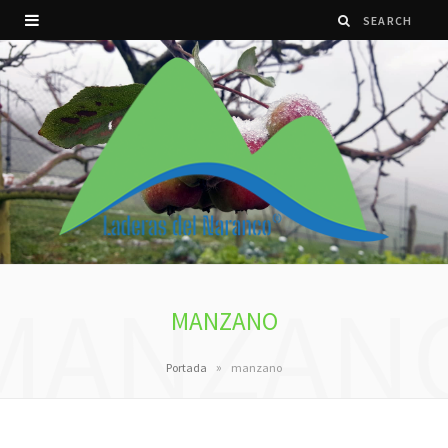
MANZAN
MANZANO
»
Portada
manzano