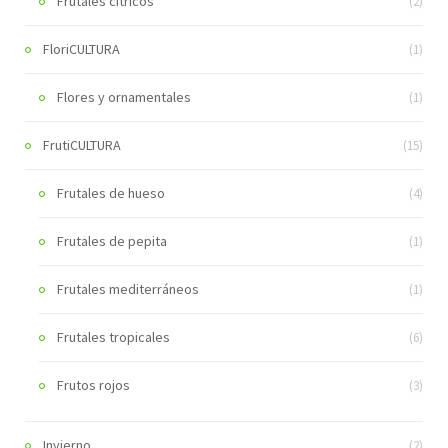
Frutales cítricos
(2)
FloriCULTURA
(1)
Flores y ornamentales
(1)
FrutiCULTURA
(15)
Frutales de hueso
(4)
Frutales de pepita
(1)
Frutales mediterráneos
(1)
Frutales tropicales
(6)
Frutos rojos
(3)
Invierno
(2)