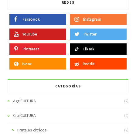
REDES
Facebook
Instagram
YouTube
Twitter
Pinterest
TikTok
Ivoox
Reddit
CATEGORÍAS
AgriCULTURA
(2)
CitriCULTURA
(2)
Frutales cítricos
(2)