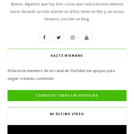
Bueno, digamos que hay tres cosas que cada persona debería
hacer durante su vida: plantar un árbol, tener un hijo y, en estos
tiempos, escribir un blog.
F
T
I
Y
a
w
n
o
HAZTE MIEMBRO
c
i
s
u
e
t
t
T
Al hacerte miembro de mi canal de YouTube me apoyas para
seguir creando contenido
b
t
a
u
o
e
g
b
o
r
r
e
MI ÚLTIMO VÍDEO
k
a
m