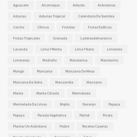
Aguacate
Alcornoque
Arbusto
Arándanos
Asturias
Asturias Tropical
Calendario De Siembra
Corcho
Cítricos
Frutales
Frutas Exóticas
Frutas Tropicales
Granada
Laderasdelnaranco
Lavanda
Lima Y Menta
Lima Y Nata
Limonero
Limoranjo
Madroño
Mandarina
Mandarino
Mango
Manzana
Manzana De Mesa
Manzana De Sidra
Manzanilla
Manzano
Menta
Menta Citrada
Mermelada
Mermelada De Limas
Mojito
Naranjo
Papaya
Papayo
Parada Vegetativa
Patriot
Picota
Plantar Un Arándano
Postre
Recetas Caseras