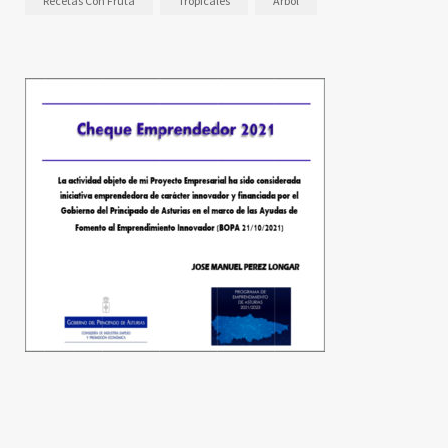
Recetas Con Fruta
Tropicales
Árbol