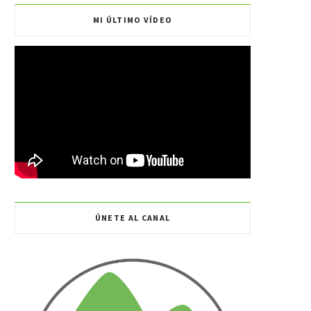
MI ÚLTIMO VÍDEO
k
a
m
ÚNETE AL CANAL