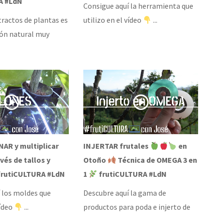
A #LdN
Consigue aquí la herramienta que
tractos de plantas es
utilizo en el vídeo
...
ón natural muy
AR y multiplicar
INJERTAR frutales
en
vés de tallos y
Otoño
Técnica de OMEGA 3 en
rutiCULTURA #LdN
1
frutiCULTURA #LdN
 los moldes que
Descubre aquí la gama de
vídeo
...
productos para poda e injerto de