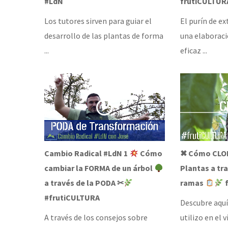
#LdN
frutiCULTUR
Los tutores sirven para guiar el
El purín de ex
desarrollo de las plantas de forma
una elaboraci
...
eficaz ...
Cambio Radical #LdN 1
Cómo
✖ Cómo CLON
cambiar la FORMA de un árbol
Plantas a tra
a través de la PODA ✂
ramas
f
#frutiCULTURA
Descubre aquí
A través de los consejos sobre
utilizo en el 