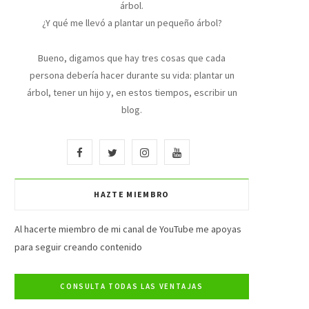
árbol.
¿Y qué me llevó a plantar un pequeño árbol?
Bueno, digamos que hay tres cosas que cada
persona debería hacer durante su vida: plantar un
árbol, tener un hijo y, en estos tiempos, escribir un
blog.
F
T
I
Y
a
w
n
o
HAZTE MIEMBRO
c
i
s
u
e
t
t
T
Al hacerte miembro de mi canal de YouTube me apoyas
para seguir creando contenido
b
t
a
u
o
e
g
b
o
r
r
e