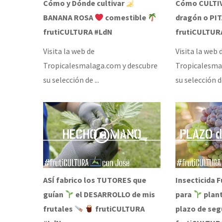
Cómo y Dónde cultivar
Cómo CULTI
BANANA ROSA
comestible
dragón o PI
frutiCULTURA #LdN
frutiCULTUR
Visita la web de
Visita la web 
Tropicalesmalaga.com y descubre
Tropicalesma
su selección de ...
su selección de
ASÍ fabrico los TUTORES que
Insecticida 
guían
el DESARROLLO de mis
para
plant
frutales
frutiCULTURA
plazo de seg