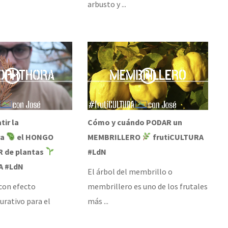
arbusto y ...
ir la
Cómo y cuándo PODAR un
ra
el HONGO
MEMBRILLERO
frutiCULTURA
 de plantas
#LdN
A #LdN
El árbol del membrillo o
con efecto
membrillero es uno de los frutales
urativo para el
más ...