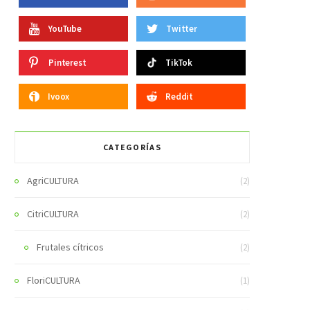
YouTube
Twitter
Pinterest
TikTok
Ivoox
Reddit
CATEGORÍAS
AgriCULTURA
(2)
CitriCULTURA
(2)
Frutales cítricos
(2)
FloriCULTURA
(1)