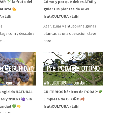
VAR
la fruta del
Cómo y por qué debes ATAR y
TAHAYA
guiar tus plantas de KIWI
A #LdN
frutiCULTURA #LdN
de
Atar, guiar y entutorar algunas
laga.com y descubre
plantas es una operación clave
 ...
para ...
Fungicida NATURAL
CRITERIOS básicos de PODA ✂
as y frutos
SIN
Limpieza de OTOÑO
uridad
frutiCULTURA #LdN