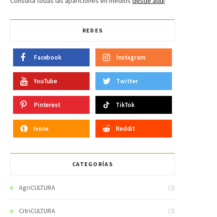
Consulta todas las apariciones en medios
desde aquí
REDES
Facebook
Instagram
YouTube
Twitter
Pinterest
TikTok
Ivoox
Reddit
CATEGORÍAS
AgriCULTURA
(2)
CitriCULTURA
(2)