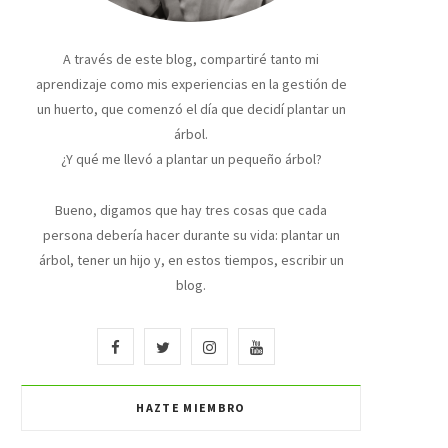
A través de este blog, compartiré tanto mi
aprendizaje como mis experiencias en la gestión de
un huerto, que comenzó el día que decidí plantar un
árbol.
¿Y qué me llevó a plantar un pequeño árbol?
Bueno, digamos que hay tres cosas que cada
persona debería hacer durante su vida: plantar un
árbol, tener un hijo y, en estos tiempos, escribir un
blog.
F
T
I
Y
a
w
n
o
HAZTE MIEMBRO
c
i
s
u