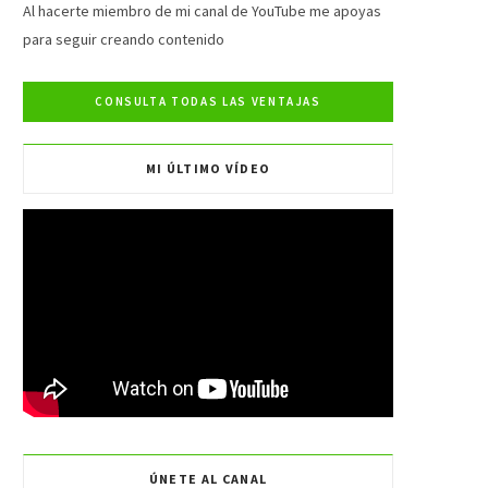
e
t
t
T
Al hacerte miembro de mi canal de YouTube me apoyas
para seguir creando contenido
b
t
a
u
o
e
g
b
o
r
r
e
MI ÚLTIMO VÍDEO
k
a
m
ÚNETE AL CANAL