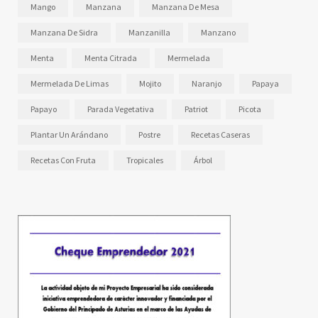
Mango
Manzana
Manzana De Mesa
Manzana De Sidra
Manzanilla
Manzano
Menta
Menta Citrada
Mermelada
Mermelada De Limas
Mojito
Naranjo
Papaya
Papayo
Parada Vegetativa
Patriot
Picota
Plantar Un Arándano
Postre
Recetas Caseras
Recetas Con Fruta
Tropicales
Árbol