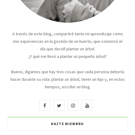
A través de este blog, compartiré tanto mi aprendizaje como
mis experiencias en la gestión de un huerto, que comenzó el
día que decidí plantar un árbol.
¿Y qué me llevó a plantar un pequeño árbol?
Bueno, digamos que hay tres cosas que cada persona debería
hacer durante su vida: plantar un árbol, tener un hijo y, en estos
tiempos, escribir un blog.
F
T
I
Y
a
w
n
o
HAZTE MIEMBRO
c
i
s
u