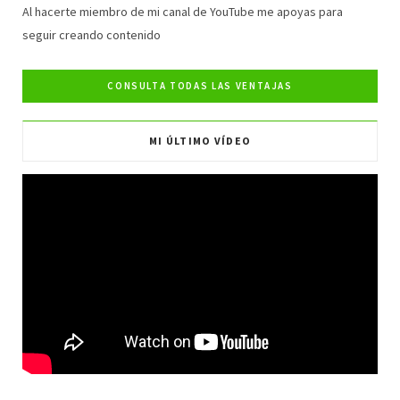
e
t
t
T
Al hacerte miembro de mi canal de YouTube me apoyas para
seguir creando contenido
b
t
a
u
o
e
g
b
o
r
r
e
MI ÚLTIMO VÍDEO
k
a
m