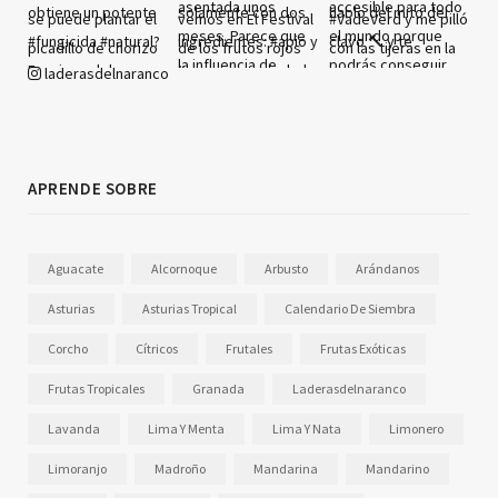
laderasdelnaranco
APRENDE SOBRE
Aguacate
Alcornoque
Arbusto
Arándanos
Asturias
Asturias Tropical
Calendario De Siembra
Corcho
Cítricos
Frutales
Frutas Exóticas
Frutas Tropicales
Granada
Laderasdelnaranco
Lavanda
Lima Y Menta
Lima Y Nata
Limonero
Limoranjo
Madroño
Mandarina
Mandarino