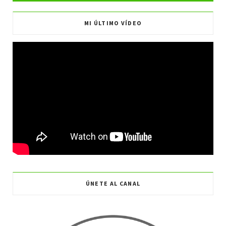
o
r
r
e
MI ÚLTIMO VÍDEO
k
a
m
ÚNETE AL CANAL