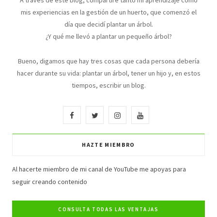
mis experiencias en la gestión de un huerto, que comenzó el
día que decidí plantar un árbol.
¿Y qué me llevó a plantar un pequeño árbol?
Bueno, digamos que hay tres cosas que cada persona debería
hacer durante su vida: plantar un árbol, tener un hijo y, en estos
tiempos, escribir un blog.
F
T
I
Y
a
w
n
o
HAZTE MIEMBRO
c
i
s
u
e
t
t
T
Al hacerte miembro de mi canal de YouTube me apoyas para
seguir creando contenido
b
t
a
u
o
e
g
b