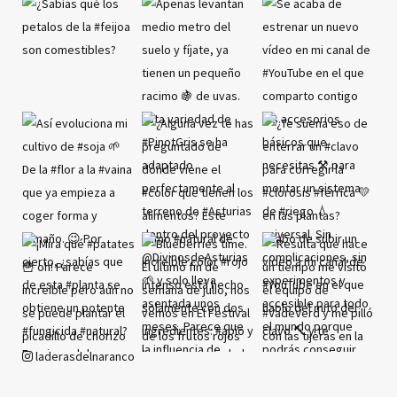
laderasdelnaranco