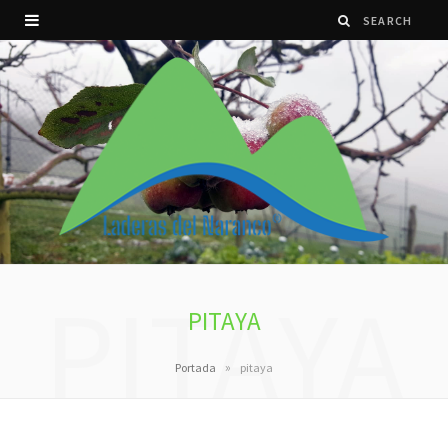
PITAYA
PITAYA
»
Portada
pitaya