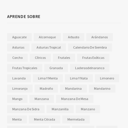
APRENDE SOBRE
Aguacate
Alcornoque
Arbusto
Arándanos
Asturias
Asturias Tropical
Calendario De Siembra
Corcho
Cítricos
Frutales
Frutas Exóticas
Frutas Tropicales
Granada
Laderasdelnaranco
Lavanda
Lima Y Menta
Lima Y Nata
Limonero
Limoranjo
Madroño
Mandarina
Mandarino
Mango
Manzana
Manzana De Mesa
Manzana De Sidra
Manzanilla
Manzano
Menta
Menta Citrada
Mermelada