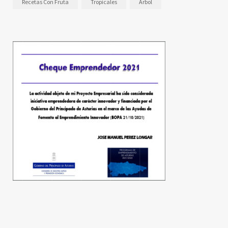
Recetas Con Fruta
Tropicales
Árbol