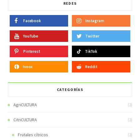
REDES
Facebook
Instagram
YouTube
Twitter
Pinterest
TikTok
Ivoox
Reddit
CATEGORÍAS
AgriCULTURA
(2)
CitriCULTURA
(2)
Frutales cítricos
(2)