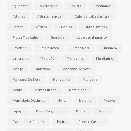
Aguacate
Alcornoque
Arbusto
Arándanos
Asturias
Asturias Tropical
Calendario De Siembra
Corcho
Cítricos
Frutales
Frutas Exóticas
Frutas Tropicales
Granada
Laderasdelnaranco
Lavanda
Lima Y Menta
Lima Y Nata
Limonero
Limoranjo
Madroño
Mandarina
Mandarino
Mango
Manzana
Manzana De Mesa
Manzana De Sidra
Manzanilla
Manzano
Menta
Menta Citrada
Mermelada
Mermelada De Limas
Mojito
Naranjo
Papaya
Papayo
Parada Vegetativa
Patriot
Picota
Plantar Un Arándano
Postre
Recetas Caseras