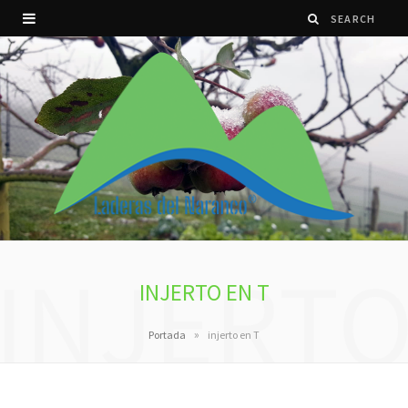
INJERT
INJERTO EN T
»
Portada
injerto en T