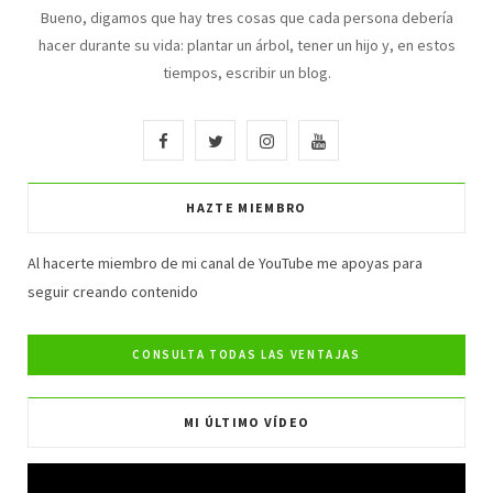
Bueno, digamos que hay tres cosas que cada persona debería
hacer durante su vida: plantar un árbol, tener un hijo y, en estos
tiempos, escribir un blog.
F
T
I
Y
a
w
n
o
HAZTE MIEMBRO
c
i
s
u
e
t
t
T
Al hacerte miembro de mi canal de YouTube me apoyas para
seguir creando contenido
b
t
a
u
o
e
g
b
o
r
r
e
MI ÚLTIMO VÍDEO
k
a
m