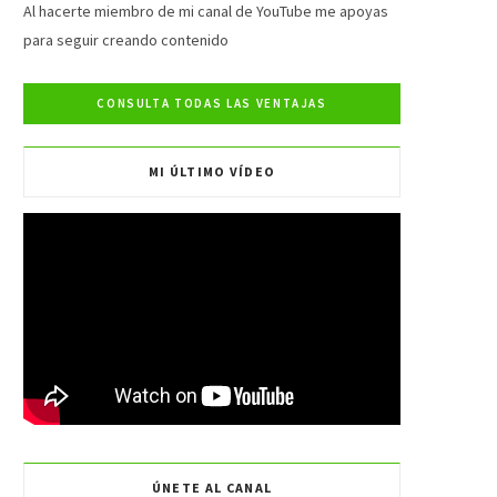
e
t
t
T
Al hacerte miembro de mi canal de YouTube me apoyas
para seguir creando contenido
b
t
a
u
o
e
g
b
o
r
r
e
MI ÚLTIMO VÍDEO
k
a
m
ÚNETE AL CANAL