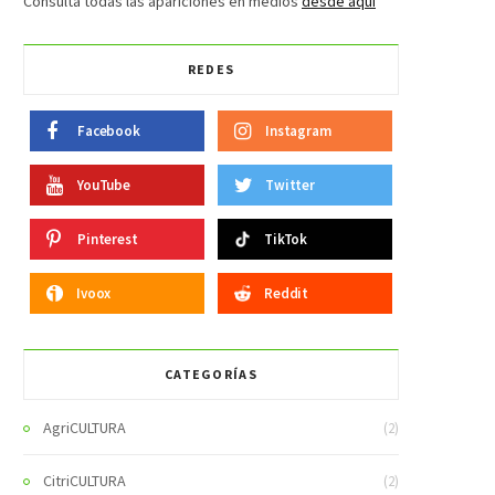
Consulta todas las apariciones en medios
desde aquí
REDES
Facebook
Instagram
YouTube
Twitter
Pinterest
TikTok
Ivoox
Reddit
CATEGORÍAS
AgriCULTURA
(2)
CitriCULTURA
(2)