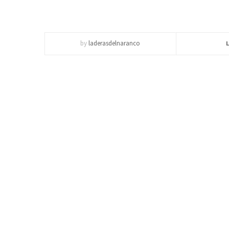
by
laderasdelnaranco