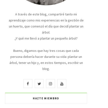
A través de este blog, compartiré tanto mi
aprendizaje como mis experiencias en la gestión de
un huerto, que comenzó el día que decidí plantar un
árbol.
¿Y qué me llevó a plantar un pequeño árbol?
Bueno, digamos que hay tres cosas que cada
persona debería hacer durante su vida: plantar un
árbol, tener un hijo y, en estos tiempos, escribir un
blog.
F
T
I
Y
a
w
n
o
HAZTE MIEMBRO
c
i
s
u