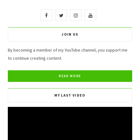
F
T
I
Y
a
w
n
o
JOIN US
c
i
s
u
e
t
t
T
By becoming a member of my YouTube channel, you support me
to continue creating content.
b
t
a
u
o
e
g
b
o
r
r
e
MY LAST VIDEO
k
a
m