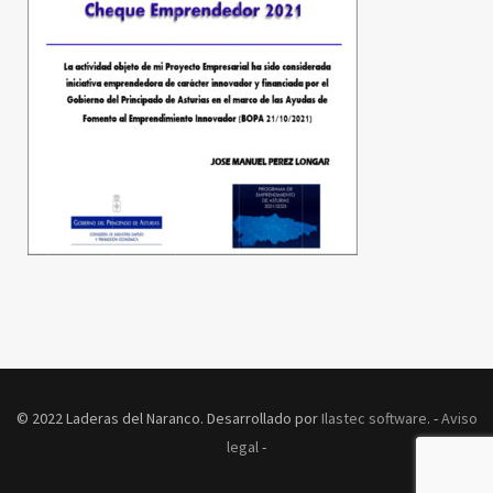
© 2022 Laderas del Naranco. Desarrollado por
Ilastec software
. -
Aviso
legal
-