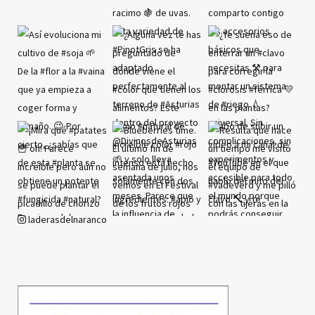
laderasdelnaranco